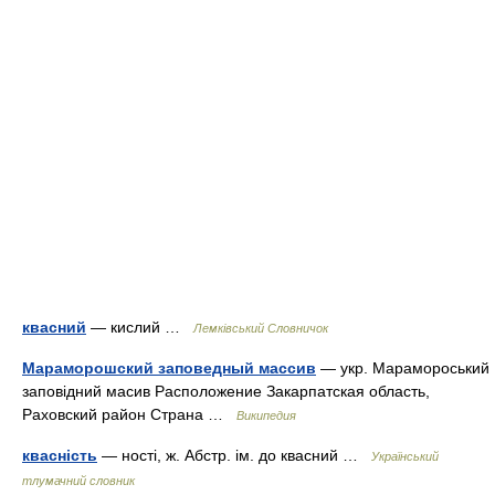
квасний
— кислий …
Лемківський Словничок
Мараморошский заповедный массив
— укр. Марамороський
заповідний масив Расположение Закарпатская область,
Раховский район Страна …
Википедия
квасність
— ності, ж. Абстр. ім. до квасний …
Український
тлумачний словник