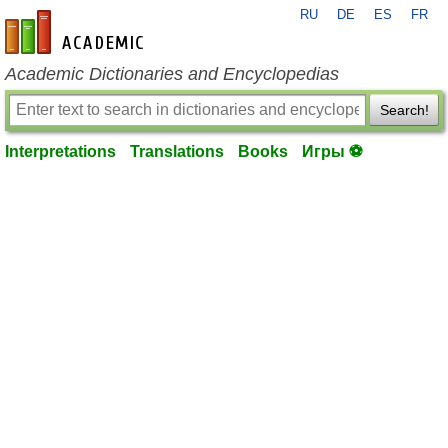
RU
DE
ES
FR
en-academic.com
Academic Dictionaries and Encyclopedias
Search!
Interpretations
Translations
Books
Игры ⚽