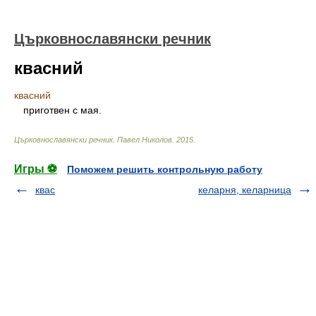
Църковнославянски речник
квасний
квасний
приготвен с мая.
Църковнославянски речник
.
Павел Николов
.
2015
.
Игры ⚽
Поможем решить контрольную работу
квас
келарня, келарница