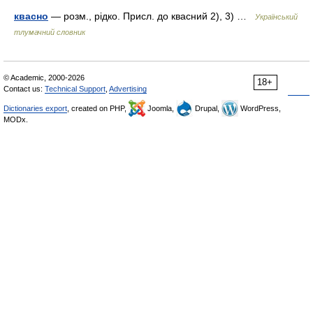
квасно
— розм., рідко. Присл. до квасний 2), 3) …
Український
тлумачний словник
© Academic, 2000-2026
18+
Contact us:
Technical Support
,
Advertising
Dictionaries export
, created on PHP,
Joomla,
Drupal,
WordPress,
MODx.