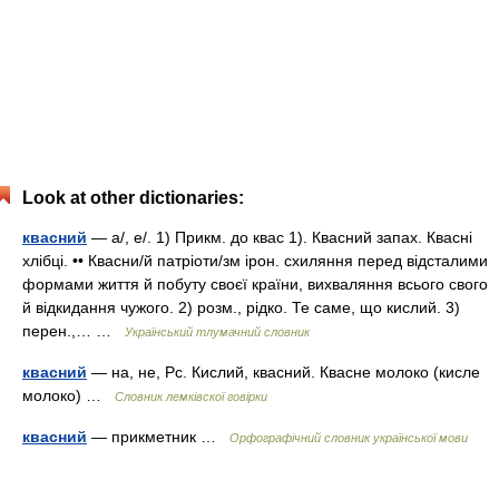
Look at other dictionaries:
квасний
— а/, е/. 1) Прикм. до квас 1). Квасний запах. Квасні
хлібці. •• Квасни/й патріоти/зм ірон. схиляння перед відсталими
формами життя й побуту своєї країни, вихваляння всього свого
й відкидання чужого. 2) розм., рідко. Те саме, що кислий. 3)
перен.,… …
Український тлумачний словник
квасний
— на, не, Рс. Кислий, квасний. Квасне молоко (кисле
молоко) …
Словник лемківскої говірки
квасний
— прикметник …
Орфографічний словник української мови